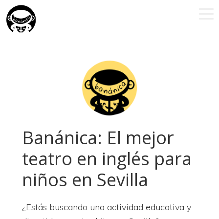
Saltar
Saltar
Saltar
a
al
a
la
contenido
la
navegación
principal
barra
principal
lateral
principal
Banánica: El mejor
teatro en inglés para
niños en Sevilla
¿Estás buscando una actividad educativa y